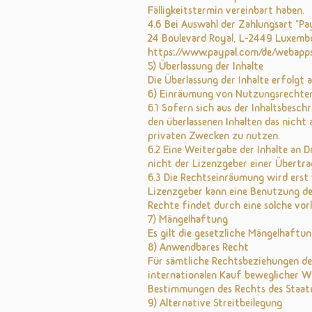
Fälligkeitstermin vereinbart haben.
4.6 Bei Auswahl der Zahlungsart "PayP
24 Boulevard Royal, L-2449 Luxemb
https://www.paypal.com/de/webapps
5) Überlassung der Inhalte
Die Überlassung der Inhalte erfolgt 
6) Einräumung von Nutzungsrechte
6.1 Sofern sich aus der Inhaltsbesc
den überlassenen Inhalten das nicht a
privaten Zwecken zu nutzen.
6.2 Eine Weitergabe der Inhalte an D
nicht der Lizenzgeber einer Übertr
6.3 Die Rechtseinräumung wird erst 
Lizenzgeber kann eine Benutzung der
Rechte findet durch eine solche vorl
7) Mängelhaftung
Es gilt die gesetzliche Mängelhaftun
8) Anwendbares Recht
Für sämtliche Rechtsbeziehungen der
internationalen Kauf beweglicher Wa
Bestimmungen des Rechts des Staate
9) Alternative Streitbeilegung