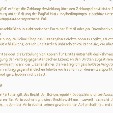
al" erfolgt die Zahlungsabwicklung über den Zahlungsdienstleister PayPa
ourg unter Geltung der PayPal-Nutzungsbedingungen, einsehbar unte
/mpp/ua/useragreement-full.
ausschließlich in elektronischer Form per E-Mail oder per Download v
n
hreibung im Online-Shop des Lizenzgebers nichts anderes ergibt, räu
usschließliche, örtlich und zeitlich unbeschränkte Recht ein, die über
ritte oder die Erstellung von Kopien für Dritte außerhalb des Rahmen
agung der vertragsgegenständlichen Lizenz an den Dritten zugestimm
wirksam, wenn der Lizenznehmer die vertraglich geschuldete Vergütun
 vertragsgegenständlichen Inhalte auch schon vor diesem Zeitpunkt 
äufige Erlaubnis nicht statt.
g.
 Parteien gilt das Recht der Bundesrepublik Deutschland unter Aussc
ren. Bei Verbrauchern gilt diese Rechtswahl nur insoweit, als nich
s, in dem der Verbraucher seinen gewöhnlichen Aufenthalt hat, entz