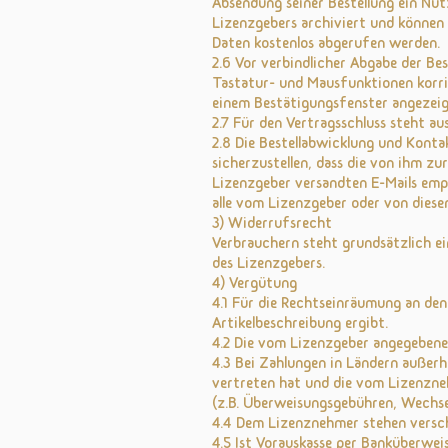
Absendung seiner Bestellung ein Nut
Lizenzgebers archiviert und könne
Daten kostenlos abgerufen werden.
2.6 Vor verbindlicher Abgabe der Be
Tastatur- und Mausfunktionen korrig
einem Bestätigungsfenster angezeig
2.7 Für den Vertragsschluss steht au
2.8 Die Bestellabwicklung und Konta
sicherzustellen, dass die von ihm zu
Lizenzgeber versandten E-Mails emp
alle vom Lizenzgeber oder von diese
3) Widerrufsrecht
Verbrauchern steht grundsätzlich e
des Lizenzgebers.
4) Vergütung
4.1 Für die Rechtseinräumung an den 
Artikelbeschreibung ergibt.
4.2 Die vom Lizenzgeber angegebenen
4.3 Bei Zahlungen in Ländern außerh
vertreten hat und die vom Lizenzneh
(z.B. Überweisungsgebühren, Wechse
4.4 Dem Lizenznehmer stehen versch
4.5 Ist Vorauskasse per Banküberweis