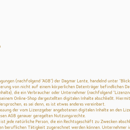
n
ngungen (nachfolgend "AGB") der Dagmar Lente, handelnd unter "Blick 
eferung von nicht auf einem körperlichen Datenträger befindlichen Date
 Inhalte), die ein Verbraucher oder Unternehmer (nachfolgend "Lizen
seinem Online-Shop dargestellten digitalen Inhalte abschließt. Hierm
sprochen, es sei denn, es ist etwas anderes vereinbart.
lassung der vom Lizenzgeber angebotenen digitalen Inhalte an den Li
esen AGB genauer geregelten Nutzungsrechte.
 ist jede natürliche Person, die ein Rechtsgeschäft zu Zwecken absch
en beruflichen Tätigkeit zugerechnet werden können. Unternehmer im