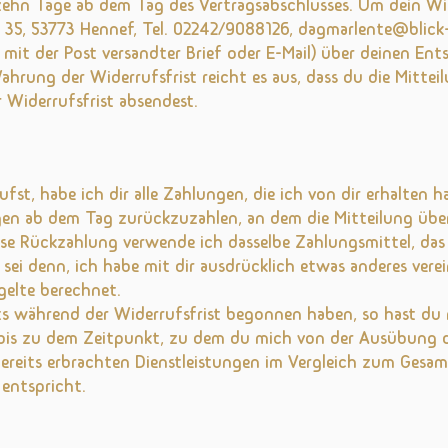
erzehn Tage ab dem Tag des Vertragsabschlusses. Um dein W
. 35, 53773 Hennef, Tel. 02242/9088126, dagmarlente@blick-i
n mit der Post versandter Brief oder E-Mail) über deinen Ent
ahrung der Widerrufsfrist reicht es aus, dass du die Mitte
 Widerrufsfrist absendest.
fst, habe ich dir alle Zahlungen, die ich von dir erhalten 
gen ab dem Tag zurückzuzahlen, an dem die Mitteilung über
iese Rückzahlung verwende ich dasselbe Zahlungsmittel, das
 sei denn, ich habe mit dir ausdrücklich etwas anderes verei
elte berechnet.
eits während der Widerrufsfrist begonnen haben, so hast d
 bis zu dem Zeitpunkt, zu dem du mich von der Ausübung d
 bereits erbrachten Dienstleistungen im Vergleich zum Ges
entspricht.