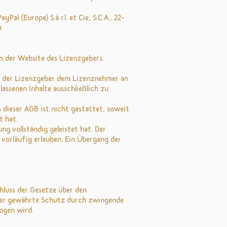
l (Europe) S.à r.l. et Cie, S.C.A., 22-
r
on der Website des Lizenzgebers.
mt der Lizenzgeber dem Lizenznehmer an
lassenen Inhalte ausschließlich zu
s dieser AGB ist nicht gestattet, soweit
t hat.
g vollständig geleistet hat. Der
vorläufig erlauben. Ein Übergang der
hluss der Gesetze über den
t der gewährte Schutz durch zwingende
ogen wird.