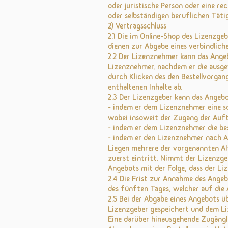
oder juristische Person oder eine re
oder selbständigen beruflichen Tätig
2) Vertragsschluss
2.1 Die im Online-Shop des Lizenzgeb
dienen zur Abgabe eines verbindlic
2.2 Der Lizenznehmer kann das Angeb
Lizenznehmer, nachdem er die ausgew
durch Klicken des den Bestellvorgan
enthaltenen Inhalte ab.
2.3 Der Lizenzgeber kann das Angeb
- indem er dem Lizenznehmer eine sc
wobei insoweit der Zugang der Auft
- indem er dem Lizenznehmer die bes
- indem er den Lizenznehmer nach A
Liegen mehrere der vorgenannten Al
zuerst eintritt. Nimmt der Lizenzge
Angebots mit der Folge, dass der Li
2.4 Die Frist zur Annahme des Ang
des fünften Tages, welcher auf die
2.5 Bei der Abgabe eines Angebots ü
Lizenzgeber gespeichert und dem Liz
Eine darüber hinausgehende Zugängl