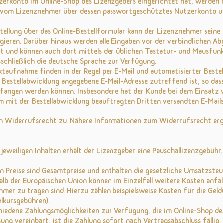
zerkonto im Online-Shop des Lizenzgebers eingerichtet hat, werden d
n vom Lizenznehmer über dessen passwortgeschütztes Nutzerkonto u
stellung über das Online-Bestellformular kann der Lizenznehmer seine 
ieren. Darüber hinaus werden alle Eingaben vor der verbindlichen Abg
t und können auch dort mittels der üblichen Tastatur- und Mausfunk
sschließlich die deutsche Sprache zur Verfügung.
ktaufnahme finden in der Regel per E-Mail und automatisierter Beste
r Bestellabwicklung angegebene E-Mail-Adresse zutreffend ist, so das
fangen werden können. Insbesondere hat der Kunde bei dem Einsatz vo
m mit der Bestellabwicklung beauftragten Dritten versandten E-Mails
in Widerrufsrecht zu. Nähere Informationen zum Widerrufsrecht erg
jeweiligen Inhalten erhält der Lizenzgeber eine Pauschallizenzgebühr,
 Preise sind Gesamtpreise und enthalten die gesetzliche Umsatzsteue
alb der Europäischen Union können im Einzelfall weitere Kosten anfal
mer zu tragen sind. Hierzu zählen beispielsweise Kosten für die Gel
lkursgebühren).
iedene Zahlungsmöglichkeiten zur Verfügung, die im Online-Shop de
ung vereinbart, ist die Zahlung sofort nach Vertragsabschluss fällig,