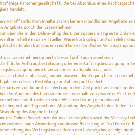
chtsfähige Personengesellschaft, die bei Abschluss eines Rechtsgesch
keit handelt.
ers veröffentlichten Inhalte stellen keine verbindlichen Angebote sei
hen Angebots durch den Lizenznehmer.
ot über das in den Online-Shop des Lizenzgebers integrierte Online-B
ählten Inhalte in den virtuellen Warenkorb gelegt und den elektronis
g abschließenden Buttons ein rechtlich verbindliches Vertragsangebo
ot des Lizenznehmers innerhalb von fünf Tagen annehmen,
hriftliche Auftragsbestätigung oder eine Auftragsbestätigung in Te
ragsbestätigung beim Lizenznehmer maßgeblich ist, oder
tellten Inhalte überlässt, wobei insoweit der Zugang beim Lizenzneh
bgabe von dessen Bestellung zur Zahlung auffordert.
ternativen vor, kommt der Vertrag in dem Zeitpunkt zustande, in de
ber das Angebot des Lizenznehmers innerhalb vorgenannter Frist nicht 
zenznehmer nicht mehr an seine Willenserklärung gebunden ist.
ebots beginnt am Tag nach der Absendung des Angebots durch den Li
 Absendung des Angebots folgt.
ber das Online-Bestellformular des Lizenzgebers wird der Vertragste
enznehmer nach Absendung von dessen Bestellung in Textform (z. B. E
ichmachung des Vertragstextes durch den Lizenzgeber erfolgt nicht