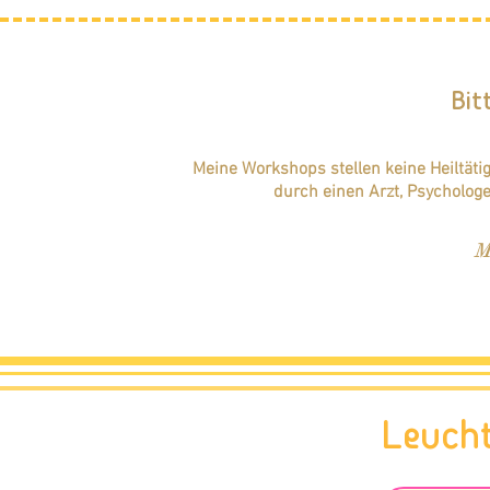
Bit
Meine Workshops stellen keine Heiltät
durch einen Arzt, Psychologe
M
Leuch