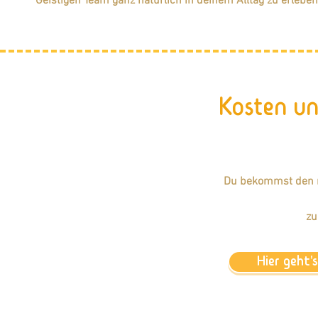
Geistigen Team ganz natürlich in deinem Alltag zu erleben
Kosten un
Du bekommst den m
zu
Hier geht