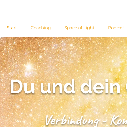
Start
Coaching
Space of Light
Podcast
Du
und dein
Verbindung - Ko