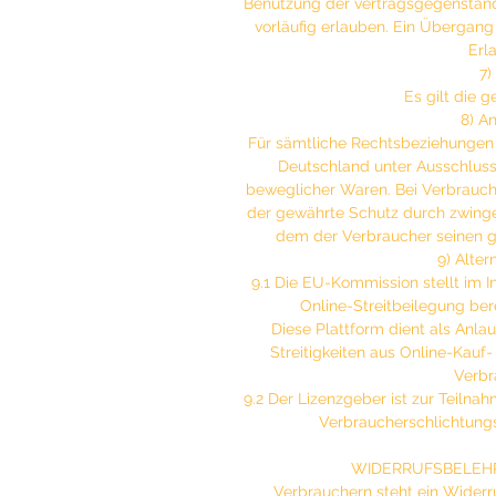
Benutzung der vertragsgegenständ
vorläufig erlauben. Ein Übergang 
Erla
7)
Es gilt die 
8) A
Für sämtliche Rechtsbeziehungen 
Deutschland unter Ausschluss
beweglicher Waren. Bei Verbraucher
der gewährte Schutz durch zwing
dem der Verbraucher seinen g
9) Alter
9.1 Die EU-Kommission stellt im I
Online-Streitbeilegung ber
Diese Plattform dient als Anlau
Streitigkeiten aus Online-Kauf-
Verbra
9.2 Der Lizenzgeber ist zur Teilna
Verbraucherschlichtungss
WIDERRUFSBELEH
Verbrauchern steht ein Wider