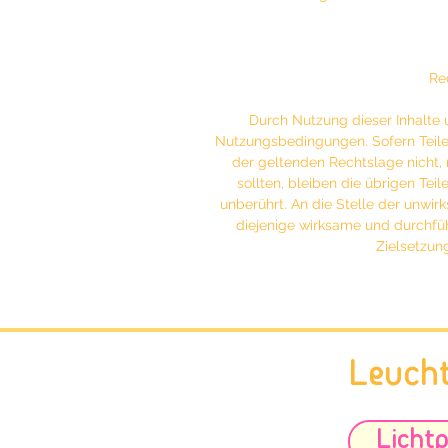
Re
Durch Nutzung dieser Inhalte 
Nutzungsbedingungen. Sofern Teile
der geltenden Rechtslage nicht, 
sollten, bleiben die übrigen Teil
unberührt. An die Stelle der unw
diejenige wirksame und durchfü
Zielsetzu
Leuch
Lichtp