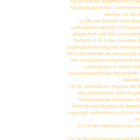
2.4 Die Frist zur Annahme des An
Angebots durch den Lizenznehmer
welcher auf die 
2.5 Bei der Abgabe eines Ang
Lizenzgebers wird der Vertragst
gespeichert und dem Lizenznehm
Textform (z. B. E-Mail, Fax oder 
Zugänglichmachung des Vertragstex
der Lizenznehmer vor Absendung se
des Lizenzgebers eingerichtet ha
Lizenzgebers archiviert u
passwortgeschütztes Nutzerkonto
kostenl
2.6 Vor verbindlicher Abgabe der 
der Lizenznehmer seine Eingab
Mausfunktionen korrigieren. D
verbindlichen Abgabe der Bestel
angezeigt und können auch dort mi
ko
2.7 Für den Vertragsschluss st
2.8 Die Bestellabwicklung und Kon