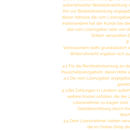
automatisierter Bestellabwicklung s
ihm zur Bestellabwicklung angegebe
dieser Adresse die vom Lizenzgebe
Insbesondere hat der Kunde bei dem
alle vom Lizenzgeber oder von d
Dritten versandten 
3)
Verbrauchern steht grundsätzlich 
Widerrufsrecht ergeben sich a
4.1 Für die Rechtseinräumung an den
Pauschallizenzgebühr, deren Höhe si
4.2 Die vom Lizenzgeber angegebe
gesetz
4.3 Bei Zahlungen in Ländern außer
weitere Kosten anfallen, die der 
Lizenznehmer zu tragen sind. 
Geldübermittlung durch Kre
Wech
4.4 Dem Lizenznehmer stehen vers
die im Online-Shop d