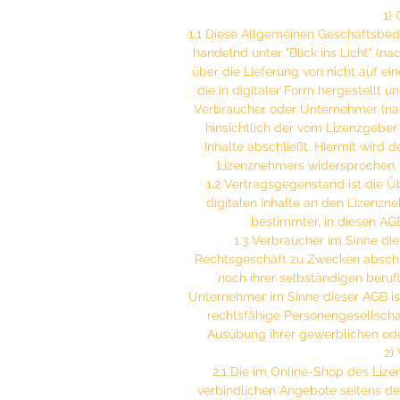
auch immer du den Worksh
1)
1.1 Diese Allgemeinen Geschäftsbe
handelnd unter "Blick ins Licht" (na
Dazu führe ich dich in die
über die Lieferung von nicht auf ei
diese Themen:
die in digitaler Form hergestellt un
Verbraucher oder Unternehmer (na
Verbindung mit Teil 1 u
hinsichtlich der vom Lizenzgeber
Verbindung mit dem unte
Inhalte abschließt. Hiermit wird
Teilnehmer
Lizenznehmers widersprochen, e
1.2 Vertragsgegenstand ist die 
Öffnung für die Verbund
digitalen Inhalte an den Lizenzn
Verbundenheit mit dein
bestimmter, in diesen A
Verbundenheit mit der N
1.3 Verbraucher im Sinne die
Präsenz - Verbundenhei
Rechtsgeschäft zu Zwecken abschl
Die Verbundenheit stabil
noch ihrer selbständigen beruf
Unternehmer im Sinne dieser AGB ist 
rechtsfähige Personengesellschaf
Ausübung ihrer gewerblichen oder
Technische Hinweise:
2)
Du bekommst nach dem Ge
2.1 Die im Online-Shop des Lizen
Mail, der 30 Tage gültig ist.
verbindlichen Angebote seitens d
Nach dem Downloaden steh