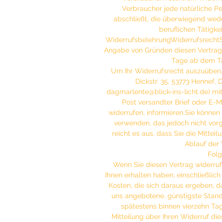
Verbraucher jede natürliche Pe
abschließt, die überwiegend wede
beruflichen Tätigk
WiderrufsbelehrungWiderrufsrechtS
Angabe von Gründen diesen Vertrag z
Tage ab dem Ta
Um Ihr Widerrufsrecht auszuüben, 
Dickstr. 35, 53773 Hennef, 
dagmarlente@blick-ins-licht.de) mitt
Post versandter Brief oder E-Ma
widerrufen, informieren.Sie könne
verwenden, das jedoch nicht vorg
reicht es aus, dass Sie die Mitte
Ablauf der 
Folg
Wenn Sie diesen Vertrag widerrufe
Ihnen erhalten haben, einschließlic
Kosten, die sich daraus ergeben, da
uns angebotene, günstigste Stand
spätestens binnen vierzehn Ta
Mitteilung über Ihren Widerruf die