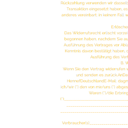
Rückzahlung verwenden wir dasselbe
Transaktion eingesetzt haben, es
anderes vereinbart; in keinem Fall
Erlösche
Das Widerrufsrecht erlischt vorze
begonnen haben, nachdem Sie aus
Ausführung des Vertrages vor Abla
Kenntnis davon bestätigt haben, 
Ausführung des Vertr
B. 
Wenn Sie den Vertrag widerrufen wo
und senden es zurück.AnDag
HennefDeutschlandE-Mail: dagmar
ich/wir (*) den von mir/uns (*) abg
Waren (*)/die Erbrin
(*)_______________________________
________________________________
_________________________________
Verbraucher(s)___________________