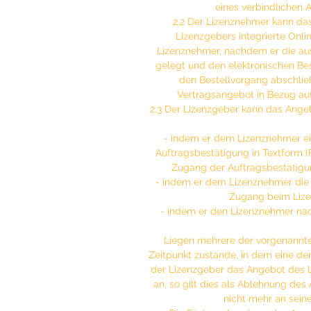
eines verbindlichen
Zeit zur Verfügung, Du ka
2.2 Der Lizenznehmer kann da
dich auf diese Weise imme
Lizenzgebers integrierte Onli
vertiefenden Impulsen ver
Lizenznehmer, nachdem er die aus
gelegt und den elektronischen Bes
Das Workshop-PDF bekomms
den Bestellvorgang abschließ
Mail.
Vertragsangebot in Bezug auf
2.3 Der Lizenzgeber kann das Ange
Sollte die automatische Ma
innerhalb weniger Minuten 
- indem er dem Lizenznehmer ein
ankommen, dann schaue bi
Auftragsbestätigung in Textform (F
Zugang der Auftragsbestätigu
- indem er dem Lizenznehmer die b
Dauer des Workshops:
ca.
Zugang beim Lize
Format:
MP3
- indem er den Lizenznehmer na
Größe:
ca. 79 MB
Liegen mehrere der vorgenannte
Zeitpunkt zustande, in dem eine der
Neue Zahlungsarten:
Du k
der Lizenzgeber das Angebot des L
Überweisung (Vorkasse) za
an, so gilt dies als Ablehnung de
nicht mehr an sein