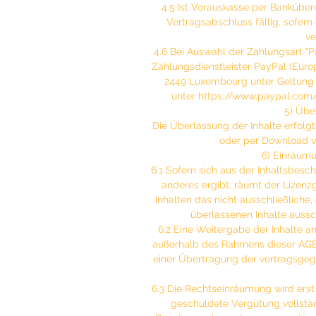
4.5 Ist Vorauskasse per Banküberw
Vertragsabschluss fällig, sofern
ve
4.6 Bei Auswahl der Zahlungsart "
Zahlungsdienstleister PayPal (Europe)
2449 Luxembourg unter Geltung
unter https://www.paypal.co
5) Übe
Die Überlassung der Inhalte erfolgt
oder per Download v
6) Einräum
6.1 Sofern sich aus der Inhaltsbes
anderes ergibt, räumt der Lizen
Inhalten das nicht ausschließliche,
überlassenen Inhalte aussc
6.2 Eine Weitergabe der Inhalte an
außerhalb des Rahmens dieser AGB i
einer Übertragung der vertragsgeg
6.3 Die Rechtseinräumung wird erst
geschuldete Vergütung vollstän