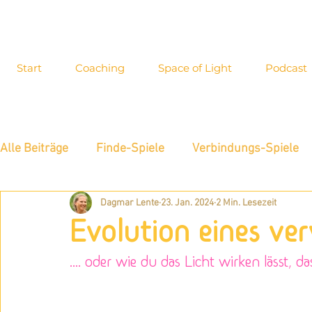
Start
Coaching
Space of Light
Podcast
Alle Beiträge
Finde-Spiele
Verbindungs-Spiele
Dagmar Lente
23. Jan. 2024
2 Min. Lesezeit
Energiewahrnehmung
Interview
Inspiration
Evolution eines verw
Blog-Archiv
Allgemeines
Neue Möglichkeite
.... oder wie du das Licht wirken lässt, da