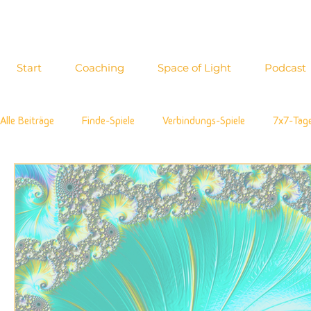
Start
Coaching
Space of Light
Podcast
Alle Beiträge
Finde-Spiele
Verbindungs-Spiele
7x7-Tag
Energiewahrnehmung
Interview
Inspirationen
Zi
Allgemeines
Neue Möglichkeiten
Selbst-Bewusstsein
Glastonbury
Meditative Impulse
Testimonial
Coa