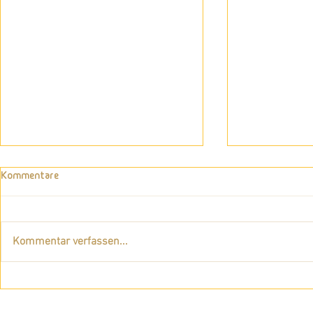
Kommentare
Kommentar verfassen...
💛 Die Wirkkraft des
Wie dein Blic
Regenbogens 💛
für neue Mög