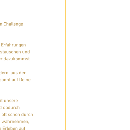
n Challenge 
e Erfahrungen 
ustauschen und 
ter dazukommst. 
dern, aus der 
pannt auf Deine 
it unsere 
d dadurch 
 oft schon durch 
ir wahrnehmen, 
 Erleben auf 