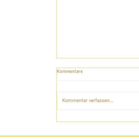
Kommentare
Kommentar verfassen...
Wie du das scheinbar
Unmögliche möglich machen
kannst