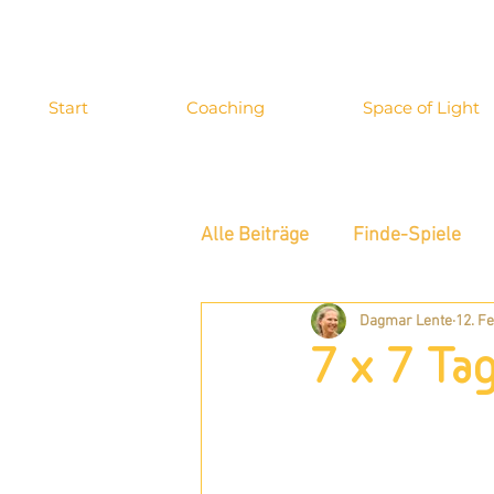
Start
Coaching
Space of Light
Alle Beiträge
Finde-Spiele
Dagmar Lente
12. F
Energiewahrnehmung
In
7 x 7 Ta
Blog-Archiv
Allgemeines