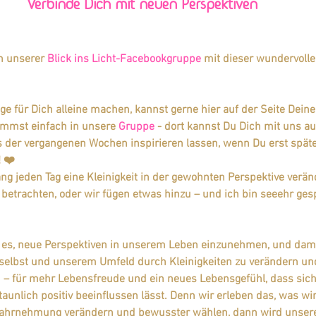
bury
Meditative Impulse
Testimonial
Verbinde Dich mit neuen Perspektiven
n unserer 
Blick ins Licht
-Facebookgruppe
 mit dieser wundervolle
Dein Licht
geistiges Team
Selbstliebe
ge für Dich alleine machen, kannst gerne hier auf der Seite Dein
ng
Intuition
Geistiges Team
Ich Bin
ommst einfach in unsere 
Gruppe
 - dort kannst Du Dich mit uns a
s der vergangenen Wochen inspirieren lassen, wenn Du erst spä
! ❤️
g jeden Tag eine Kleinigkeit in der gewohnten Perspektive verän
betrachten, oder wir fügen etwas hinzu – und ich bin seeehr ges
st es, neue Perspektiven in unserem Leben einzunehmen, und dam
lbst und unserem Umfeld durch Kleinigkeiten zu verändern un
n – für mehr Lebensfreude und ein neues Lebensgefühl, dass sich
staunlich positiv beeinflussen lässt. Denn wir erleben das, was w
ahrnehmung verändern und bewusster wählen, dann wird unsere