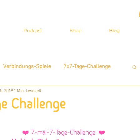
Podcast
Shop
Blog
Verbindungs-Spiele
7x7-Tage-Challenge
eb. 2019
1 Min. Lesezeit
terview
Inspirationen
Zitatkarten
ge Challenge
Neue Möglichkeiten
Selbst-Bewusstsein
❤️ 7-mal-7-Tage-Challenge: ❤️