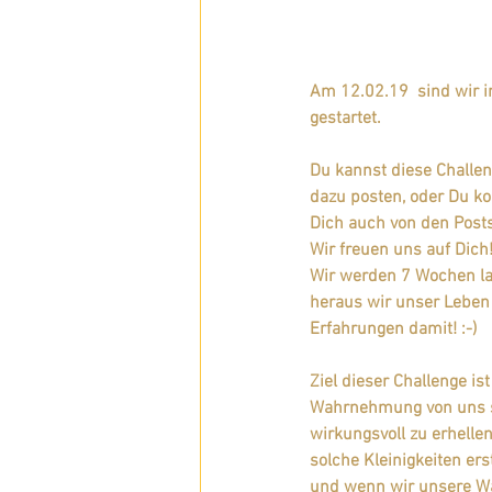
Herzperspektive
Glaston
Am 12.02.19  sind wir i
Coaching
Bewusst Sein
gestartet. 
Du kannst diese Challen
Dein Wirken und deine Wirku
dazu posten, oder Du k
Dich auch von den Post
Wir freuen uns auf Dich
Freude
Wir werden 7 Wochen lan
heraus wir unser Leben 
Erfahrungen damit! :-) 
Ziel dieser Challenge i
Wahrnehmung von uns se
wirkungsvoll zu erhelle
solche Kleinigkeiten er
und wenn wir unsere W