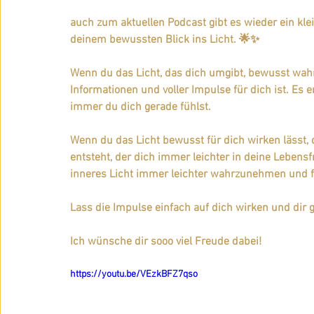
Herzperspektive
Glastonbury
Meditative Im
auch zum aktuellen Podcast gibt es wieder ein kle
deinem bewussten Blick ins Licht. 🌟✨
Coaching
Bewusst Sein
Dein Licht
geis
Wenn du das Licht, das dich umgibt, bewusst wahr
Informationen und voller Impulse für dich ist. Es 
immer du dich gerade fühlst.
Dein Wirken und deine Wirkung
Intuition
Gei
Wenn du das Licht bewusst für dich wirken lässt,
entsteht, der dich immer leichter in deine Lebensf
Freude
inneres Licht immer leichter wahrzunehmen und fü
Lass die Impulse einfach auf dich wirken und dir g
Ich wünsche dir sooo viel Freude dabei!
https://youtu.be/VEzkBFZ7qso