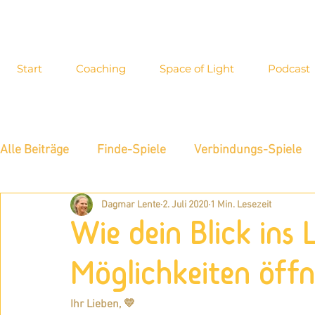
Start
Coaching
Space of Light
Podcast
Alle Beiträge
Finde-Spiele
Verbindungs-Spiele
Dagmar Lente
2. Juli 2020
1 Min. Lesezeit
Energiewahrnehmung
Interview
Inspiration
Wie dein Blick ins 
Blog-Archiv
Allgemeines
Neue Möglichkeite
Möglichkeiten öff
Ihr Lieben, 💛