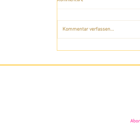
Kommentar verfassen...
Wie du das scheinbar
Unmögliche möglich machen
kannst
Abon