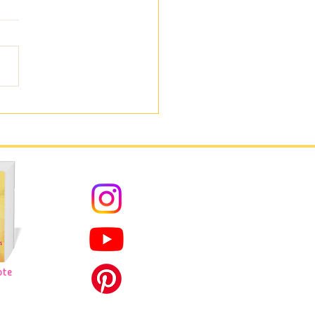
lchemie deines inneren
els
ote