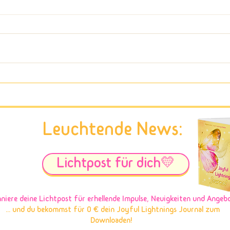
Getragensein als wirkungsvolle
Die A
Form des Loslassens
Spieg
Leuchtende News:
Lichtpost für dich💛
niere deine Lichtpost
für erhellende Impulse, Neuigkeiten und Angeb
... und du bekommst für 0 € dein Joyful Lightnings Journal zum
Downloaden!