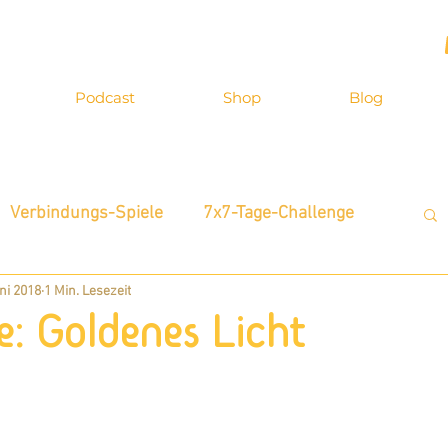
Podcast
Shop
Blog
Verbindungs-Spiele
7x7-Tage-Challenge
uni 2018
1 Min. Lesezeit
terview
Inspirationen
Zitatkarten
e: Goldenes Licht
Neue Möglichkeiten
Selbst-Bewusstsein