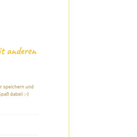
it anderen 
ir speichern und 
paß dabei! :-)