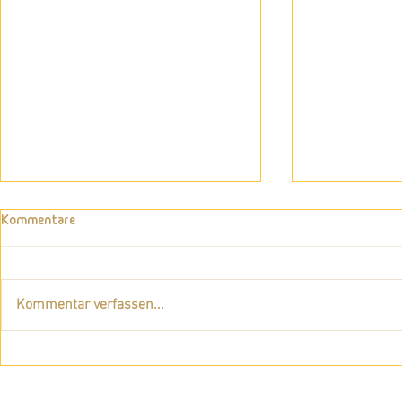
Kommentare
Kommentar verfassen...
Wie du das scheinbar
Getragensein
Unmögliche möglich machen
Form des Los
kannst