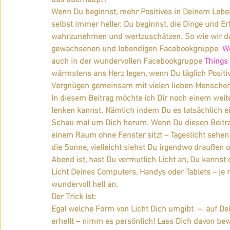
das überhaupt?
Herzperspektive
Glastonbury
Meditative Im
Wenn Du beginnst, mehr Positives in Deinem Lebe
selbst immer heller. Du beginnst, die Dinge und E
wahrzunehmen und wertzuschätzen. So wie wir das
Coaching
Bewusst Sein
Dein Licht
geis
gewachsenen und lebendigen Facebookgruppe  
We
auch in der wundervollen Facebookgruppe 
Things 
wärmstens ans Herz legen, wenn Du täglich Positi
Dein Wirken und deine Wirkung
Intuition
Gei
Vergnügen gemeinsam mit vielen lieben Menschen
In diesem Beitrag möchte ich Dir noch einem weit
lenken kannst. Nämlich indem Du es tatsächlich einfa
Schau mal um Dich herum. Wenn Du diesen Beitrag 
Freude
einem Raum ohne Fenster sitzt – Tageslicht sehen.
die Sonne, vielleicht siehst Du irgendwo draußen
Abend ist, hast Du vermutlich Licht an, Du kannst
Licht Deines Computers, Handys oder Tablets – je n
wundervoll hell an.
Der Trick ist:
Egal welche Form von Licht Dich umgibt  –  auf De
erhellt – nimm es persönlich! Lass Dich davon be