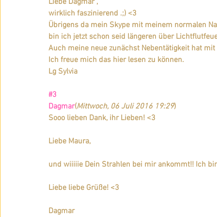
Liebe Dagmar ,
wirklich faszinierend .;) <3
Übrigens da mein Skype mit meinem normalen Nam
bin ich jetzt schon seid längeren über Lichtflutfeu
Auch meine neue zunächst Nebentätigkeit hat mit L
Ich freue mich das hier lesen zu können.
Lg Sylvia
#3
Dagmar
(
Mittwoch, 06 Juli 2016 19:29
)
Sooo lieben Dank, ihr Lieben! <3
Liebe Maura,
und wiiiiie Dein Strahlen bei mir ankommt!! Ich bi
Liebe liebe Grüße! <3
Dagmar