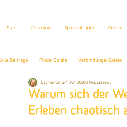
Start
Coaching
Space of Light
Podcast
Alle Beiträge
Finde-Spiele
Verbindungs-Spiele
Dagmar Lente
4. Juni 2020
3 Min. Lesezeit
Energiewahrnehmung
Interview
Inspiration
Warum sich der We
Blog-Archiv
Allgemeines
Neue Möglichkeite
Erleben chaotisch 