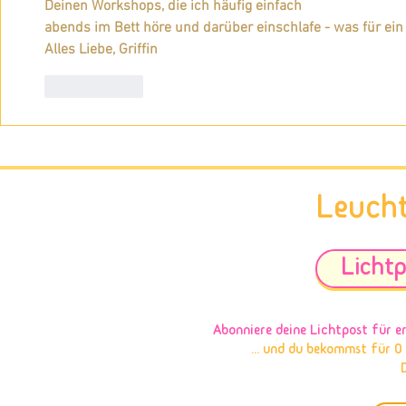
Deinen Workshops, die ich häufig einfach
abends im Bett höre und darüber einschlafe - was für ein V
Alles Liebe, Griffin
Gefällt mir
Leuch
Lichtp
Abonniere deine Lichtpost
für e
... und du bekommst für 0