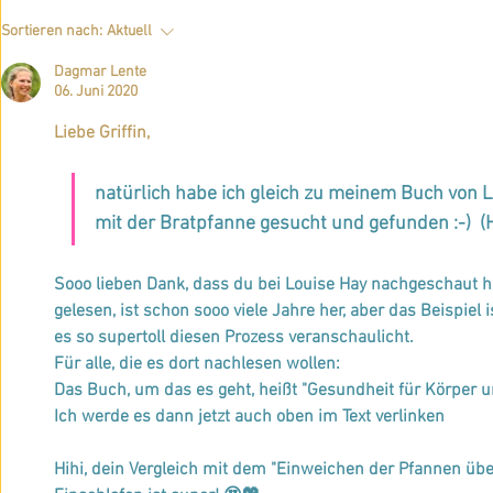
Neue Feedbacks zur Ausbildung
Über meine i
Sortieren nach:
Aktuell
im intuitiven Coaching
Coachings
Dagmar Lente
06. Juni 2020
Liebe Griffin,
natürlich habe ich gleich zu meinem Buch von Lo
mit der Bratpfanne gesucht und gefunden :-)  
Sooo lieben Dank, dass du bei Louise Hay nachgeschaut h
gelesen, ist schon sooo viele Jahre her, aber das Beispiel i
es so supertoll diesen Prozess veranschaulicht. 
Für alle, die es dort nachlesen wollen:
Das Buch, um das es geht, heißt "Gesundheit für Körper u
Ich werde es dann jetzt auch oben im Text verlinken
Hihi, dein Vergleich mit dem "Einweichen der Pfannen ü