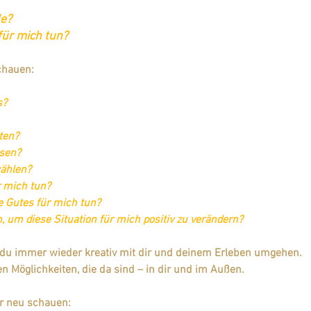
de?
für mich tun?
chauen:
s?
ten?
ssen?
ählen?
r mich tun?
e Gutes für mich tun?
, um diese Situation für mich positiv zu verändern?
 du immer wieder kreativ mit dir und deinem Erleben umgehen. 
en Möglichkeiten, die da sind – in dir und im Außen.
r neu schauen: