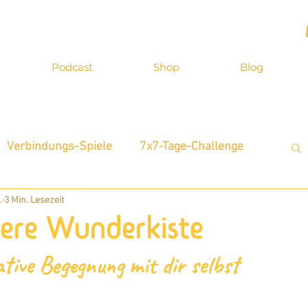
Podcast
Shop
Blog
Verbindungs-Spiele
7x7-Tage-Challenge
.
3 Min. Lesezeit
terview
Inspirationen
Zitatkarten
nere Wunderkiste
ative Begegnung mit dir selbst
Neue Möglichkeiten
Selbst-Bewusstsein