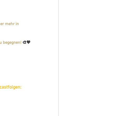
mer mehr in 
zu begegnen! 
🎨💖
castfolgen: