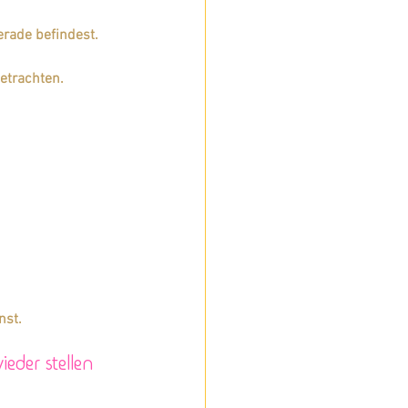
gerade befindest.
etrachten. 
nst.
eder stellen 