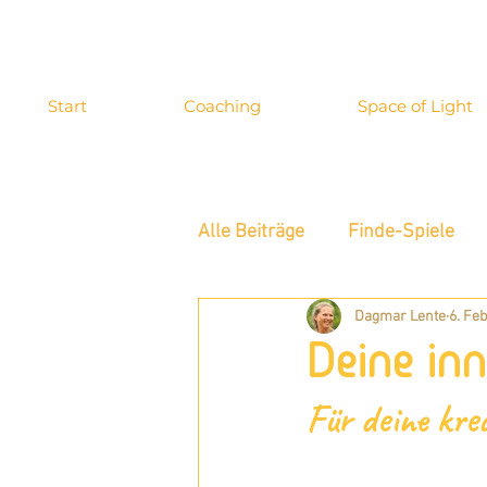
Start
Coaching
Space of Light
Alle Beiträge
Finde-Spiele
Dagmar Lente
6. Feb
Energiewahrnehmung
In
Deine in
Blog-Archiv
Für deine kre
Allgemeines