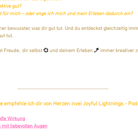
ktive gut? 
nd für mich – oder enge ich mich und mein Erleben dadurch ein?
mer bewusster, was dir gut tut. Und du entdeckst gleichzeitig im
ut tut.
l Freude,  dir selbst 
💞 
und deinem Erleben 
🪁
 immer kreativer 
 empfehle ich dir von Herzen zwei Joyful Lightnings - Pod
roße Wirkung
h mit liebevollen Augen