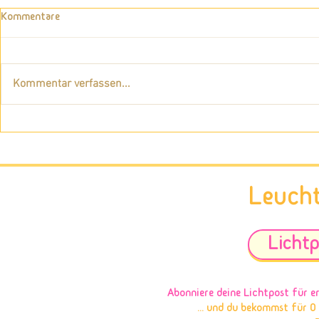
Kommentare
Kommentar verfassen...
Wie du das scheinbar
12 Jahre intu
Unmögliche möglich machen
Wie ich mei
kannst
entwickelt h
Leuch
Lichtp
Abonniere deine Lichtpost
für e
... und du bekommst für 0