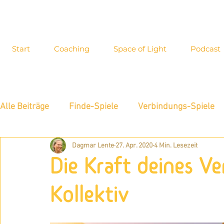
Start
Coaching
Space of Light
Podcast
Alle Beiträge
Finde-Spiele
Verbindungs-Spiele
Dagmar Lente
27. Apr. 2020
4 Min. Lesezeit
Energiewahrnehmung
Interview
Inspiration
Die Kraft deines Ve
Blog-Archiv
Allgemeines
Neue Möglichkeite
Kollektiv