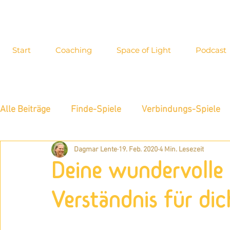
Start
Coaching
Space of Light
Podcast
Alle Beiträge
Finde-Spiele
Verbindungs-Spiele
Dagmar Lente
19. Feb. 2020
4 Min. Lesezeit
Energiewahrnehmung
Interview
Inspiration
Deine wundervolle
Blog-Archiv
Allgemeines
Neue Möglichkeite
Verständnis für dic