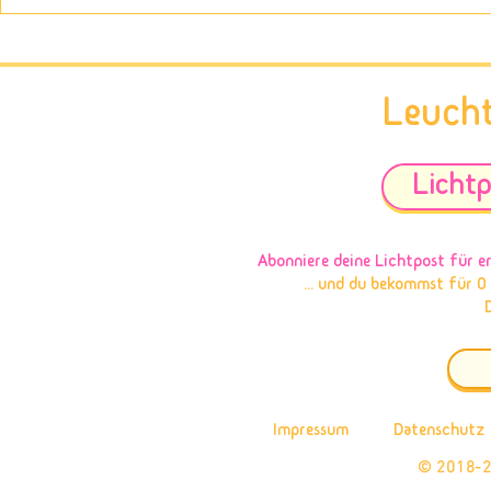
Neue Feedbacks zur Ausbildung
Über meine i
im intuitiven Coaching
Coachings
Leuch
Lichtp
Abonniere deine Lichtpost
für e
... und du bekommst für 0
Impressum
Datenschutz
© 2018-2