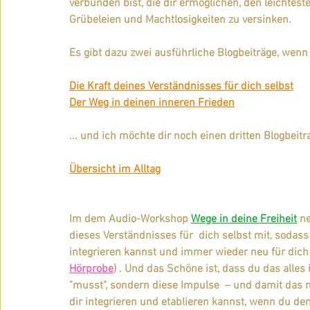
verbunden bist, die dir ermöglichen, den leichteste
Grübeleien und Machtlosigkeiten zu versinken.
Es gibt dazu zwei ausführliche Blogbeiträge, wen
Die Kraft deines Verständnisses für dich selbst
Der Weg in deinen inneren Frieden
... und ich möchte dir noch einen dritten Blogbeit
Übersicht im Alltag
Im dem 
Audio-Workshop 
Wege in deine Freiheit
ne
dieses Verständnisses für  dich selbst mit, sodass
integrieren kannst und immer wieder neu für dich 
Hörprobe
)
 . Und das Schöne ist, dass du das alle
"musst", sondern diese Impulse  – und damit das n
dir integrieren und etablieren kannst, wenn du d